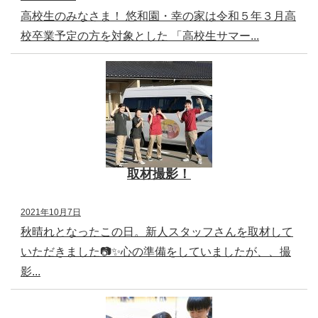
高校生のみなさま！ 悠和園・幸の家は令和５年３月高
校卒業予定の方を対象とした 「高校生サマー...
取材撮影！
2021年10月7日
秋晴れとなったこの日。新人スタッフさんを取材して
いただきました📷✨心の準備をしていましたが、、撮
影...