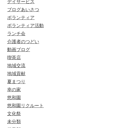
デイサービス
ブログあいさつ
ボランティア
ボランティア活動
ランチ会
介護者のつどい
動画ブログ
喫茶店
地域交流
地域貢献
夏まつり
幸の家
悠和園
悠和園リクルート
文化祭
未分類