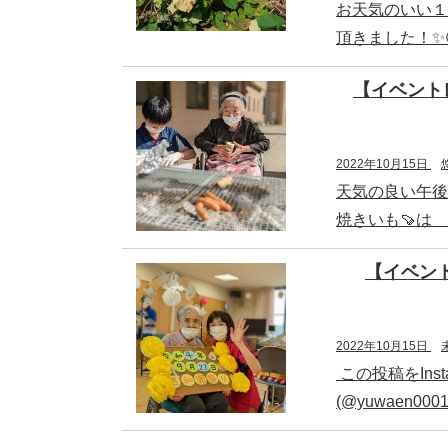
お天気のいい１
頂きました！✨😊
【イベント
2022年10月15日
天気の良い午後
焼きいも🍠は 
【イベント
2022年10月15日
⁡ この投稿をI
(@yuwaen000