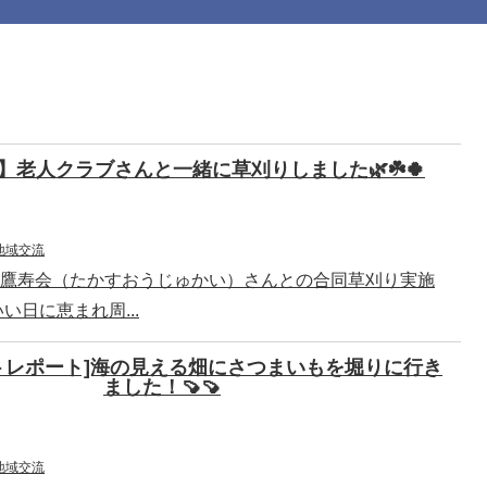
】老人クラブさんと一緒に草刈りしました🌿☘️🍀
地域交流
鷹寿会（たかすおうじゅかい）さんとの合同草刈り実施
い日に恵まれ周...
トレポート]海の見える畑にさつまいもを堀りに行き
ました！🍠🍠
地域交流