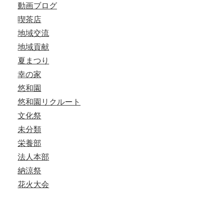
動画ブログ
喫茶店
地域交流
地域貢献
夏まつり
幸の家
悠和園
悠和園リクルート
文化祭
未分類
栄養部
法人本部
納涼祭
花火大会