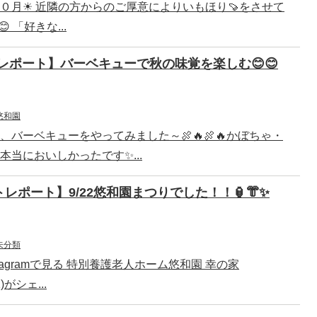
０月☀ 近隣の方からのご厚意によりいもほり🍠をさせて
 「好きな...
レポート】バーベキューで秋の味覚を楽しむ😊😊
悠和園
、バーベキューをやってみました～🍖🔥🍖🔥かぼちゃ・
本当においしかったです✨...
レポート】9/22悠和園まつりでした！！🏮👘✨
未分類
nstagramで見る 特別養護老人ホーム悠和園 幸の家
1)がシェ...