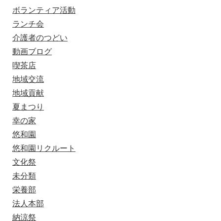
ボランティア活動
ランチ会
介護者のつどい
動画ブログ
喫茶店
地域交流
地域貢献
夏まつり
幸の家
悠和園
悠和園リクルート
文化祭
未分類
栄養部
法人本部
納涼祭