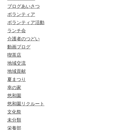
ブログあいさつ
ボランティア
ボランティア活動
ランチ会
介護者のつどい
動画ブログ
喫茶店
地域交流
地域貢献
夏まつり
幸の家
悠和園
悠和園リクルート
文化祭
未分類
栄養部