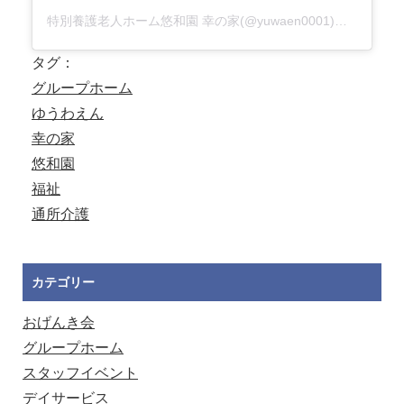
特別養護老人ホーム悠和園 幸の家(@yuwaen0001)がシェアした投稿
タグ：
グループホーム
ゆうわえん
幸の家
悠和園
福祉
通所介護
カテゴリー
おげんき会
グループホーム
スタッフイベント
デイサービス